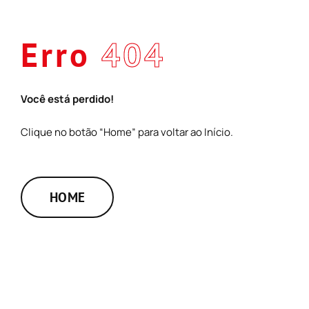
Skip
to
Erro
404
content
Você está perdido!
Clique no botão “Home” para voltar ao Início.
HOME