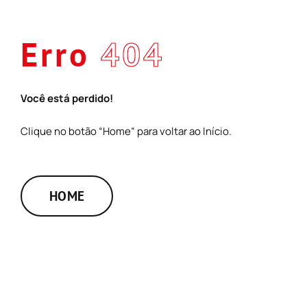
Skip
to
Erro
404
content
Você está perdido!
Clique no botão “Home” para voltar ao Início.
HOME