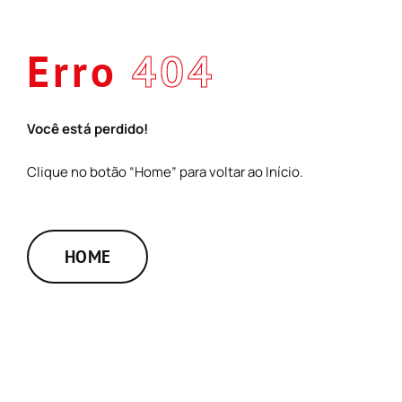
Skip
to
Erro
404
content
Você está perdido!
Clique no botão “Home” para voltar ao Início.
HOME