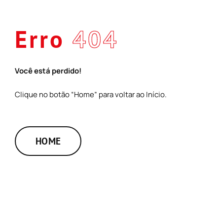
Skip
to
Erro
404
content
Você está perdido!
Clique no botão “Home” para voltar ao Início.
HOME