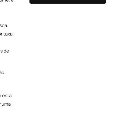
soa.
r taxa
as de
 ao
e esta
r uma