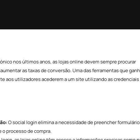
nico nos últimos anos, as lojas online devem sempre procurar
 e aumentar as taxas de conversão. Uma das ferramentas que gan
te aos utilizadores acederem a um site utilizando as credenciais
são:
O social login elimina a necessidade de preencher formulário
te o processo de compra.
al login, as lojas online têm acesso a informações precisas como 