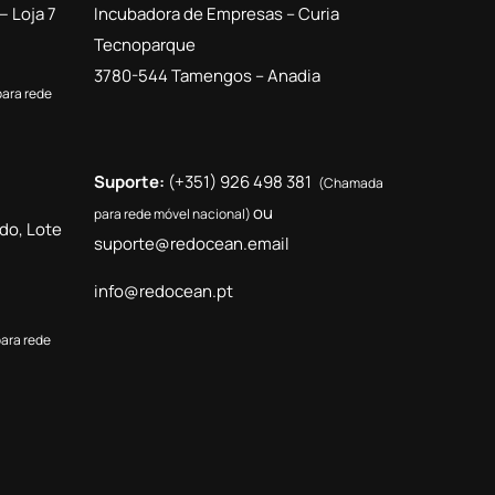
— Loja 7
Incubadora de Empresas – Curia
Tecnoparque
3780-544 Tamengos – Anadia
ara rede
Suporte:
(+351) 926 498 381
(Chamada
ou
para rede móvel nacional)
do, Lote
suporte@redocean.email
info@redocean.pt
ara rede