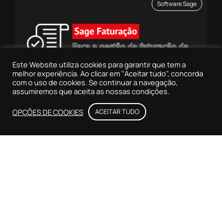
Software Sage
Este Website utiliza cookies para garantir que tem a
melhor experiência. Ao clicar em "Aceitar tudo", concorda
com o uso de cookies. Se continuar a navegação,
assumiremos que aceita as nossas condições.
28 de Março, 2025
De Jorge Fonseca
OPÇÕES DE COOKIES
ACEITAR TUDO
FAÇA A GESTÃO DA FATURAÇÃO DA
SUA EMPRESA DE FORMA EFICIENTE
Marketing Digital