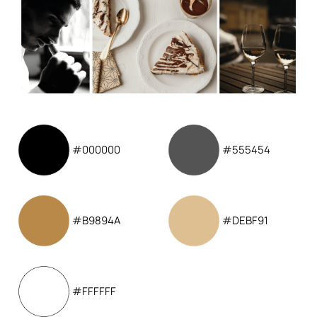
#000000
#555454
#B9894A
#DEBF91
#FFFFFF